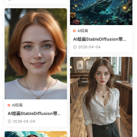
选）-躺在床上的美女
AI绘画
AI绘画StableDiffusion带信
息样图（civitai.com网站精
2026-04-04
选）-巨鳄
AI绘画
AI绘画StableDiffusion带信
息样图（civitai.com网站精
2026-04-04
选）-金发美少女