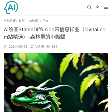
当前位置：
首页
AI绘画
正文
AI绘画StableDiffusion带信息样图（civitai.co
m站精选）-森林里的小蜥蜴
2024-09-12
AI绘画
284