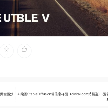
0
0
选）-黄金蛋炒
AI绘画StableDiffusion带信息样图（civitai.com站精选）-