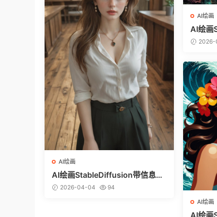
AI绘画
AI绘画S
图（ci
2026-
AI绘画
AI绘画StableDiffusion带信息样
图（civitai.com网站精选）-白衬
2026-04-04
94
衣少女
AI绘画
AI绘画S