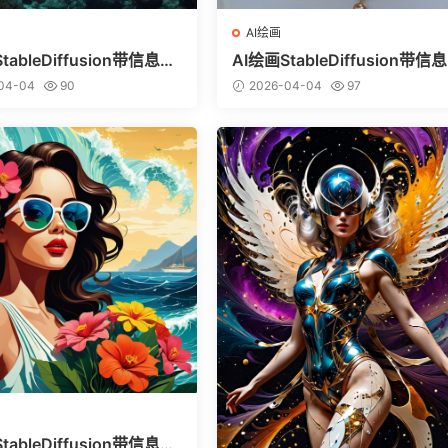
AI绘画
tableDiffusion带信息样
AI绘画StableDiffusion带信
vitai.com网站精选）-巨鳄
图（civitai.com网站精选）-
04-04
90
2026-04-04
97
美少女
tableDiffusion带信息样