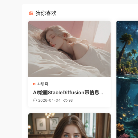
猜你喜欢
AI绘画
AI绘画StableDiffusion带信息样
图（civitai.com网站精选）-躺在
2026-04-04
98
床上的美女