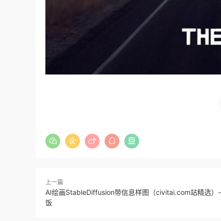
上一篇
AI绘画StableDiffusion带信息样图（civitai.com站精
饭