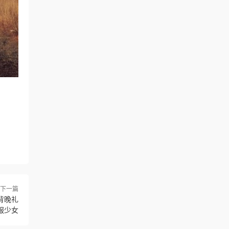
下一篇
漏背晚礼
服少女