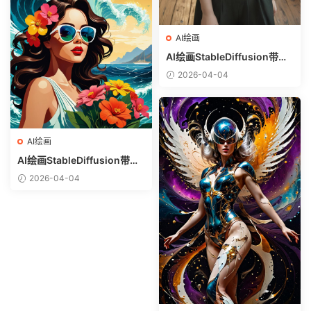
AI绘画
AI绘画StableDiffusion带信
息样图（civitai.com网站精
2026-04-04
选）-白衬衣少女
AI绘画
AI绘画StableDiffusion带信
息样图（civitai.com网站精
2026-04-04
选）-热带美女