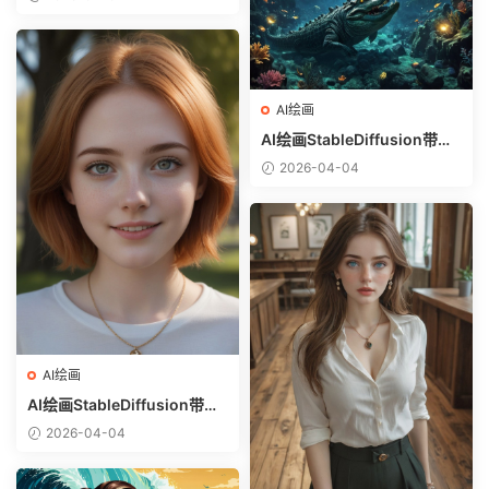
选）-躺在床上的美女
AI绘画
AI绘画StableDiffusion带信
息样图（civitai.com网站精
2026-04-04
选）-巨鳄
AI绘画
AI绘画StableDiffusion带信
息样图（civitai.com网站精
2026-04-04
选）-金发美少女