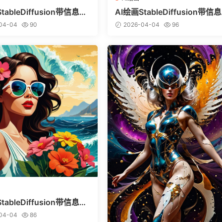
tableDiffusion带信息样
AI绘画StableDiffusion带信
vitai.com网站精选）-巨鳄
图（civitai.com网站精选）-
04-04
90
2026-04-04
96
美少女
tableDiffusion带信息样
vitai.com网站精选）-热带
04-04
86