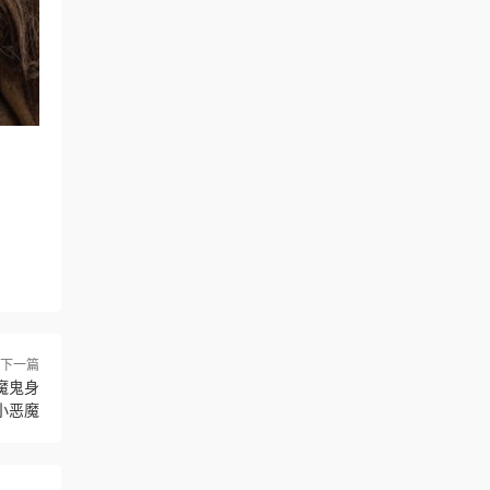
下一篇
-魔鬼身
小恶魔