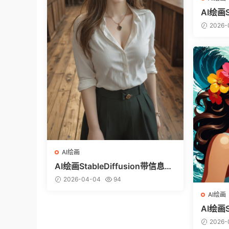
AI绘画S
图（ci
2026-
AI绘画
AI绘画StableDiffusion带信息样
图（civitai.com网站精选）-白衬
2026-04-04
94
衣少女
AI绘画
AI绘画S
图（ci
2026-