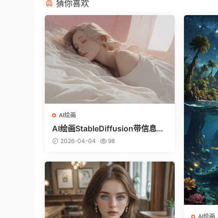
猜你喜欢
AI绘画
AI绘画StableDiffusion带信息样
图（civitai.com网站精选）-躺在
2026-04-04
98
床上的美女
AI绘画