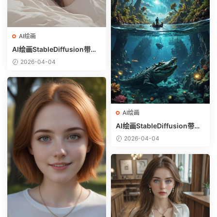
AI绘画
AI绘画StableDiffusion带信
息样图（civitai.com网站精
2026-04-04
选）-躺在床上的美女
AI绘画
AI绘画StableDiffusion带信
息样图（civitai.com网站精
2026-04-04
选）-巨鳄