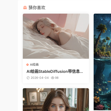
猜你喜欢
AI绘画
AI绘画StableDiffusion带信息样
图（civitai.com网站精选）-躺在
2026-04-04
98
床上的美女