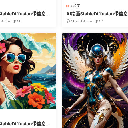
AI绘画
tableDiffusion带信息样
AI绘画StableDiffusion带信
vitai.com网站精选）-巨鳄
图（civitai.com网站精选）-
04-04
90
2026-04-04
97
美少女
tableDiffusion带信息样