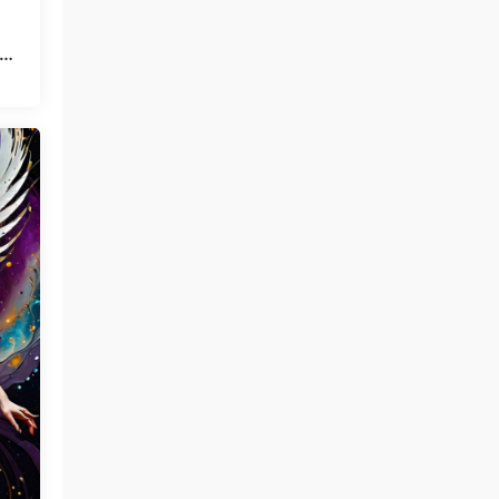
息样
金发