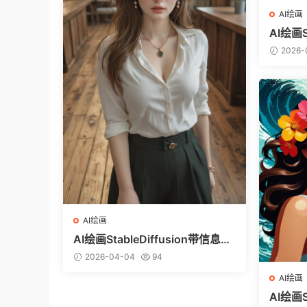
AI绘画
AI绘画S
图（ci
2026-
AI绘画
AI绘画StableDiffusion带信息样
图（civitai.com网站精选）-白衬
2026-04-04
94
衣少女
AI绘画
AI绘画S