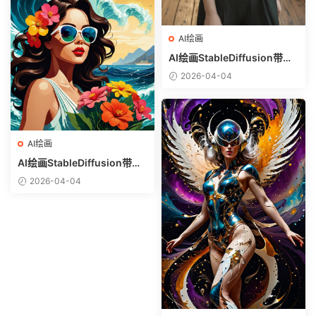
AI绘画
AI绘画StableDiffusion带信
息样图（civitai.com网站精
2026-04-04
选）-白衬衣少女
AI绘画
AI绘画StableDiffusion带信
息样图（civitai.com网站精
2026-04-04
选）-热带美女