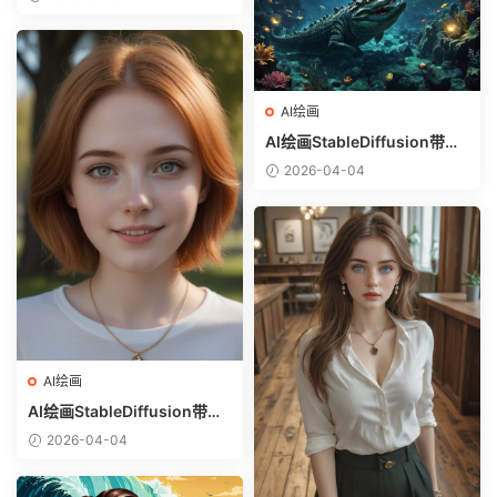
选）-躺在床上的美女
AI绘画
AI绘画StableDiffusion带信
息样图（civitai.com网站精
2026-04-04
选）-巨鳄
AI绘画
AI绘画StableDiffusion带信
息样图（civitai.com网站精
2026-04-04
选）-金发美少女