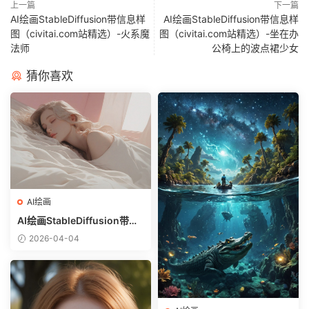
上一篇
下一篇
AI绘画StableDiffusion带信息样
AI绘画StableDiffusion带信息样
图（civitai.com站精选）-火系魔
图（civitai.com站精选）-坐在办
法师
公椅上的波点裙少女
猜你喜欢
AI绘画
AI绘画StableDiffusion带信
息样图（civitai.com网站精
2026-04-04
选）-躺在床上的美女