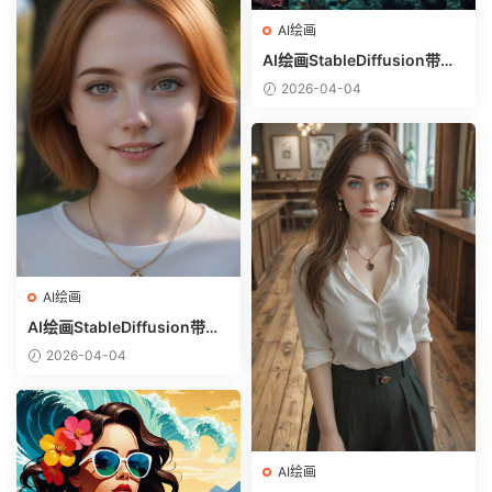
AI绘画
AI绘画StableDiffusion带信
息样图（civitai.com网站精
2026-04-04
选）-巨鳄
AI绘画
AI绘画StableDiffusion带信
息样图（civitai.com网站精
2026-04-04
选）-金发美少女
AI绘画