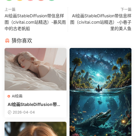
上一篇
下一篇
AI绘画StableDiffusion带信息样
AI绘画StableDiffusion带信息样
图（civitai.com站精选）-暴风雨
图（civitai.com站精选）-小巷子
中的古老帆船
里的美人鱼
猜你喜欢
AI绘画
AI绘画StableDiffusion带信
息样图（civitai.com网站精
2026-04-04
选）-躺在床上的美女