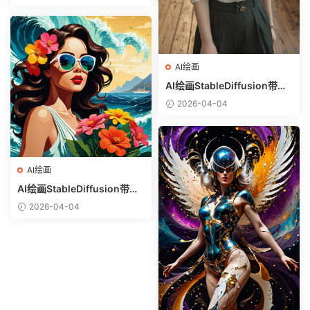
选）-金发美少女
AI绘画
AI绘画StableDiffusion带信
息样图（civitai.com网站精
2026-04-04
选）-白衬衣少女
AI绘画
AI绘画StableDiffusion带信
息样图（civitai.com网站精
2026-04-04
选）-热带美女