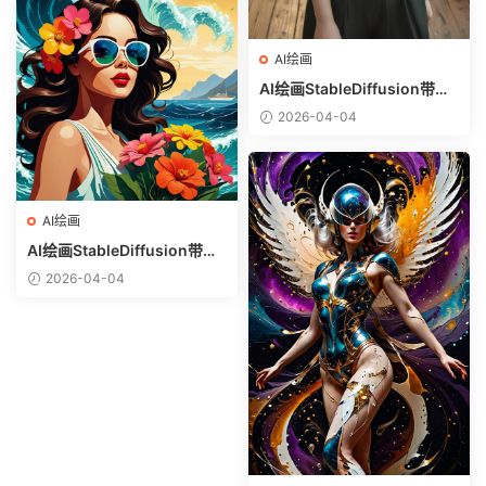
AI绘画
AI绘画StableDiffusion带信
息样图（civitai.com网站精
2026-04-04
选）-白衬衣少女
AI绘画
AI绘画StableDiffusion带信
息样图（civitai.com网站精
2026-04-04
选）-热带美女