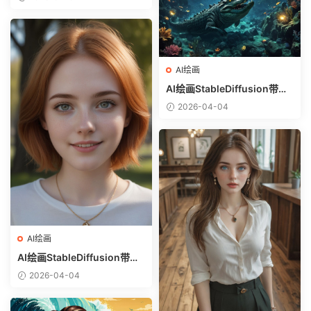
选）-躺在床上的美女
AI绘画
AI绘画StableDiffusion带信
息样图（civitai.com网站精
2026-04-04
选）-巨鳄
AI绘画
AI绘画StableDiffusion带信
息样图（civitai.com网站精
2026-04-04
选）-金发美少女