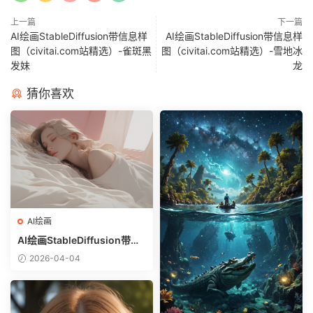
上一篇
下一篇
AI绘画StableDiffusion带信息样
AI绘画StableDiffusion带信息样
图（civitai.com站精选）-雀斑黑
图（civitai.com站精选）-雪地冰
发妹
龙
猜你喜欢
AI绘画
AI绘画StableDiffusion带信
息样图（civitai.com网站精
2026-04-04
选）-躺在床上的美女