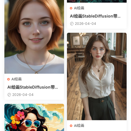
AI绘画
AI绘画StableDiffusion带信
息样图（civitai.com网站精
2026-04-04
选）-巨鳄
AI绘画
AI绘画StableDiffusion带信
息样图（civitai.com网站精
2026-04-04
选）-金发美少女
AI绘画