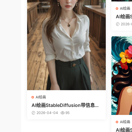
AI绘画
AI绘画S
图（ci
2026-
AI绘画
AI绘画StableDiffusion带信息样
图（civitai.com网站精选）-白衬
2026-04-04
95
衣少女
AI绘画
AI绘画S