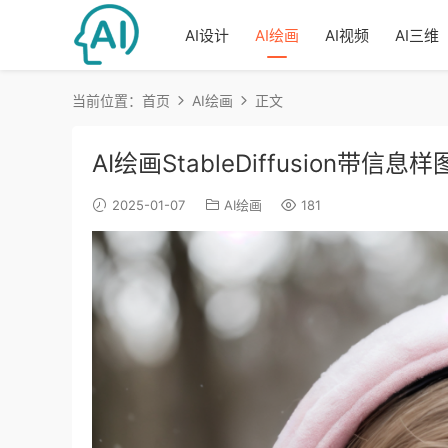
AI设计
AI绘画
AI视频
AI三维
当前位置：
首页
AI绘画
正文
AI绘画StableDiffusion带信
2025-01-07
AI绘画
181