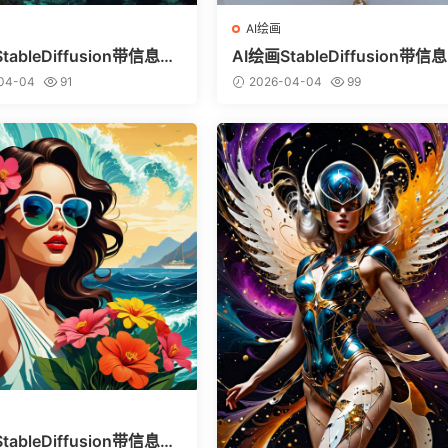
AI绘画
tableDiffusion带信息样
AI绘画StableDiffusion带信
vitai.com网站精选）-巨鳄
图（civitai.com网站精选）-
04-04
91
2026-04-04
99
美少女
tableDiffusion带信息样