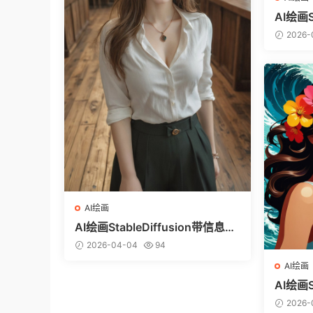
AI绘画S
图（ci
2026-
AI绘画
AI绘画StableDiffusion带信息样
图（civitai.com网站精选）-白衬
2026-04-04
94
衣少女
AI绘画
AI绘画S
图（ci
2026-