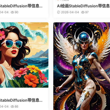
tableDiffusion带信息样
AI绘画StableDiffusion带信
vitai.com网站精选）-巨鳄
图（civitai.com网站精选）-
04-04
90
2026-04-04
97
美少女
tableDiffusion带信息样
vitai.com网站精选）-热带
04-04
86