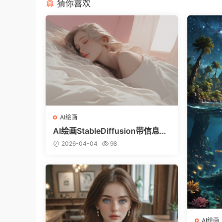
猜你喜欢
AI绘画
AI绘画StableDiffusion带信息样
图（civitai.com网站精选）-躺在
2026-04-04
98
床上的美女
AI绘画