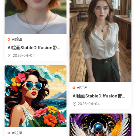
AI绘画
AI绘画StableDiffusion带信
息样图（civitai.com网站精
2026-04-04
选）-金发美少女
AI绘画
AI绘画StableDiffusion带信
息样图（civitai.com网站精
2026-04-04
选）-白衬衣少女
AI绘画