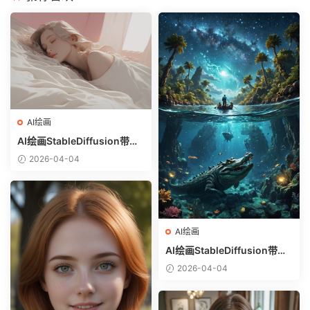
AI绘画
AI绘画StableDiffusion带信
息样图（civitai.com网站精
2026-04-04
选）-躺在床上的美女
AI绘画
AI绘画StableDiffusion带信
息样图（civitai.com网站精
2026-04-04
选）-巨鳄