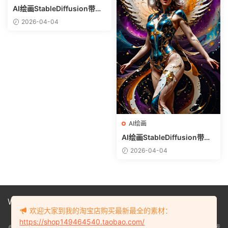
AI绘画StableDiffusion带信
息样图（civitai.com网站精
2026-04-04
选）-热带美女
AI绘画
AI绘画StableDiffusion带信
息样图（civitai.com网站精
2026-04-04
选）-美女战士
Website
欢迎大家到我的淘宝店购买最新最全的素材：
https://shop149464540.taobao.com/
©2023-2026 人工智能李博士aidrli.com
滇ICP备13003125号-13
站内资源皆