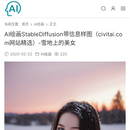
当前位置：
首页
AI绘画
正文
AI绘画StableDiffusion带信息样图（civitai.co
m网站精选）-雪地上的美女
2025-02-22
AI绘画
220