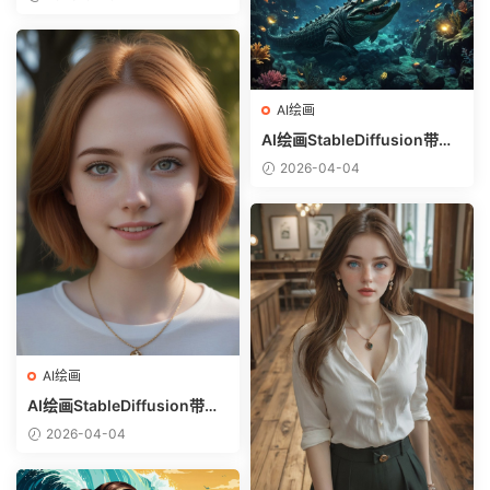
选）-躺在床上的美女
AI绘画
AI绘画StableDiffusion带信
息样图（civitai.com网站精
2026-04-04
选）-巨鳄
AI绘画
AI绘画StableDiffusion带信
息样图（civitai.com网站精
2026-04-04
选）-金发美少女