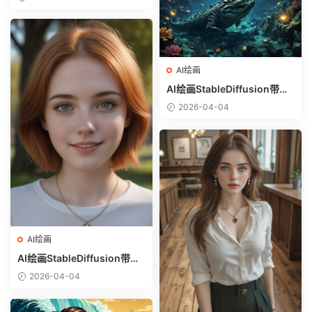
选）-躺在床上的美女
AI绘画
AI绘画StableDiffusion带信
息样图（civitai.com网站精
2026-04-04
选）-巨鳄
AI绘画
AI绘画StableDiffusion带信
息样图（civitai.com网站精
2026-04-04
选）-金发美少女