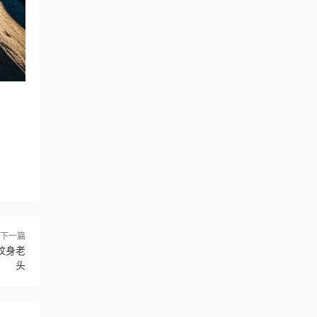
下一篇
-纹身老
头