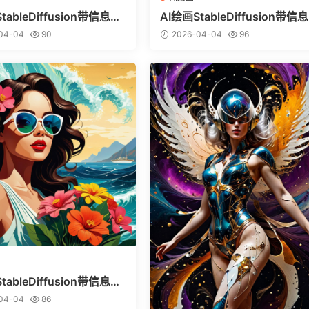
tableDiffusion带信息样
AI绘画StableDiffusion带信
vitai.com网站精选）-巨鳄
图（civitai.com网站精选）-
04-04
90
2026-04-04
96
美少女
tableDiffusion带信息样
vitai.com网站精选）-热带
04-04
86