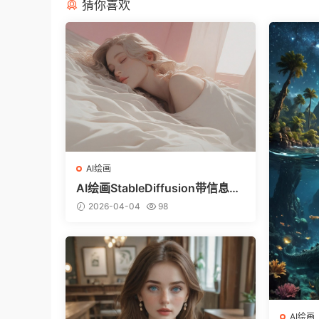
猜你喜欢
AI绘画
AI绘画StableDiffusion带信息样
图（civitai.com网站精选）-躺在
2026-04-04
98
床上的美女
AI绘画