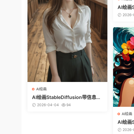
AI绘画S
图（ci
2026-
AI绘画
AI绘画StableDiffusion带信息样
图（civitai.com网站精选）-白衬
2026-04-04
94
衣少女
AI绘画
AI绘画S
图（ci
2026-