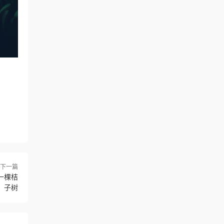
下一篇
-一棵桔
子树