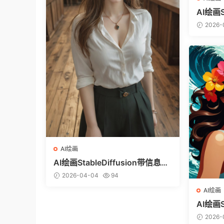
AI绘画S
图（ci
2026-
AI绘画
AI绘画StableDiffusion带信息样
图（civitai.com网站精选）-白衬
2026-04-04
94
衣少女
AI绘画
AI绘画S
图（ci
2026-