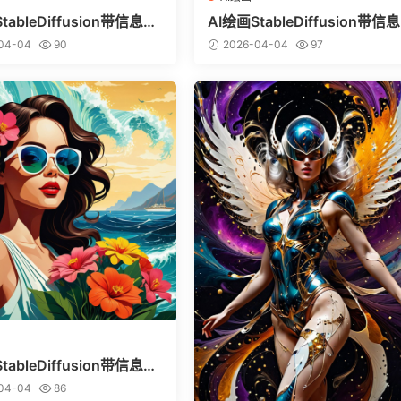
tableDiffusion带信息样
AI绘画StableDiffusion带信
vitai.com网站精选）-巨鳄
图（civitai.com网站精选）-
04-04
90
2026-04-04
97
美少女
tableDiffusion带信息样
vitai.com网站精选）-热带
04-04
86