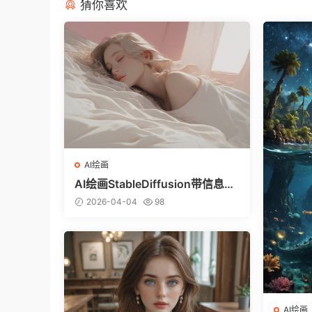
猜你喜欢
AI绘画
AI绘画StableDiffusion带信息样
图（civitai.com网站精选）-躺在
2026-04-04
98
床上的美女
AI绘画