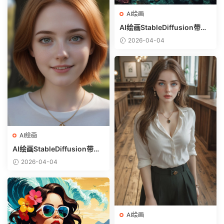
AI绘画
AI绘画StableDiffusion带信
息样图（civitai.com网站精
2026-04-04
选）-巨鳄
AI绘画
AI绘画StableDiffusion带信
息样图（civitai.com网站精
2026-04-04
选）-金发美少女
AI绘画